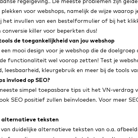
anse regelgeving.. De meeste problemen zijn geïde
e plekken voor webshops, namelijk de wijze waarop je
bij het invullen van een bestelformulier of bij het kli
 conversie killer voor beperkten dus!
tools de toegankelijkheid van jou webshop
je een mooi design voor je webshop die de doelgroep
de functionaliteit wel voorop zetten! Test je webs
d, leesbaarheid, kleurgebruik en meer bij
de tools van
ps invloed op SEO?
eeste simpel toepasbare tips uit het
VN-verdrag
v
e ook SEO positief zullen beïnvloeden.
Voor meer SEO
ke alternatieve teksten
n van duidelijke alternatieve teksten van o.a. afbee