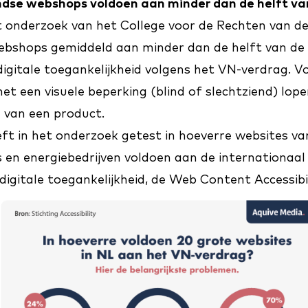
dse webshops voldoen aan minder dan de helft van
het onderzoek van het
College voor de Rechten van d
ebshops gemiddeld aan minder dan de helft van de
 digitale toegankelijkheid volgens het
VN-verdrag
. V
 een visuele beperking (blind of slechtziend) lopen
n van een product.
eft in
het onderzoek
getest in hoeverre websites va
s en energiebedrijven voldoen aan de internationaa
 digitale toegankelijkheid, de Web Content Accessibil