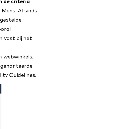
 de criteria
e Mens
. Al sinds
 gestelde
ooral
 vast bij het
n webwinkels,
l gehanteerde
ity Guidelines.