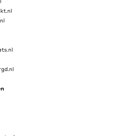
l
t.nl
nl
l
ts.nl
gd.nl
en