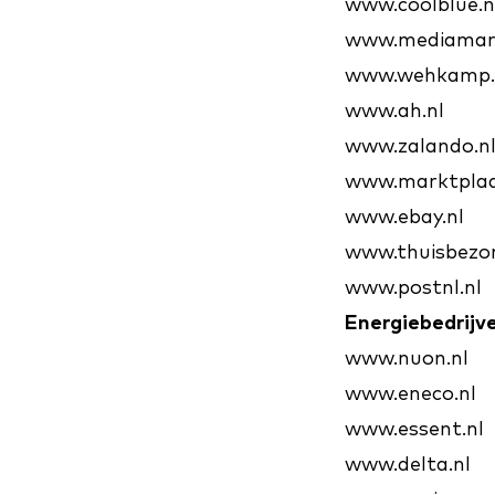
www.coolblue.n
www.mediamark
www.wehkamp.
www.ah.nl
www.zalando.n
www.marktplaa
www.ebay.nl
www.thuisbezor
www.postnl.nl
Energiebedrijv
www.nuon.nl
www.eneco.nl
www.essent.nl
www.delta.nl