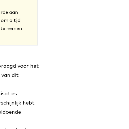
arde aan
 om altijd
 te nemen
vraagd voor het
 van dit
nisaties
schijnlijk hebt
oldoende