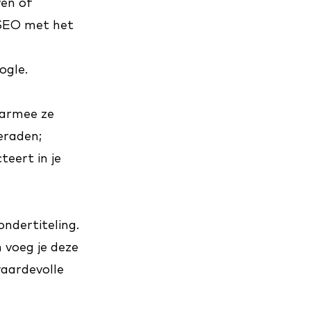
ven of
SEO met het
ogle.
armee ze
eraden;
teert in je
ondertiteling.
 voeg je deze
waardevolle