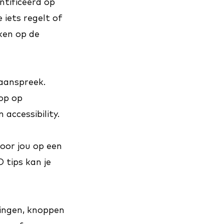
ntificeerd op
 iets regelt of
kken op de
 aanspreek.
hop op
 accessibility
.
oor jou op een
 tips kan je
ldingen, knoppen