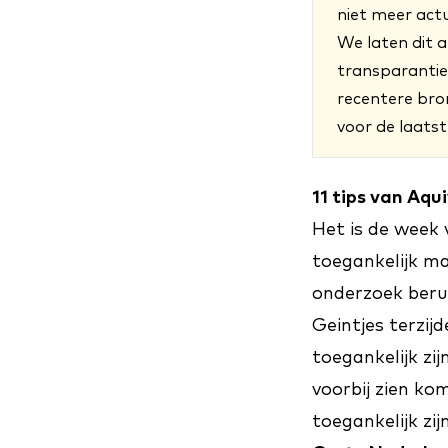
niet meer actue
We laten dit 
transparantie 
recentere bro
voor de laats
11 tips van Aqu
Het is de
week 
toegankelijk ma
onderzoek berust
Geintjes terzijd
toegankelijk zij
voorbij zien k
toegankelijk zi