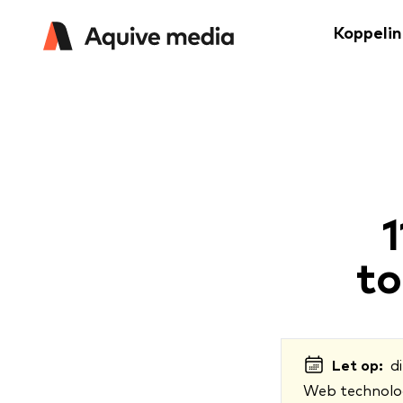
Koppeli
to
Let op:
di
Web technologi