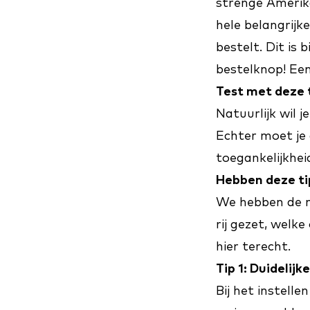
strenge Amerika
hele belangrijk
bestelt. Dit is 
bestelknop! Een
Test met deze 
Natuurlijk wil 
Echter moet je 
toegankelijkhei
Hebben deze ti
We hebben de m
rij gezet, welk
hier terecht
.
Tip 1: Duidelij
Bij het instelle