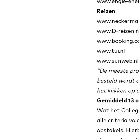
www.engie-ener
Reizen
www.neckerman
www.D-reizen.n
www.booking.
www.tui.nl
www.sunweb.nl
“De meeste prob
besteld wordt o
het klikken op 
Gemiddeld 13 o
Wat het College
alle criteria v
obstakels. Hier