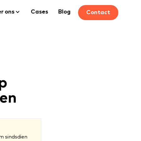
r ons
Cases
Blog
Contact
p
ken
om sindsdien