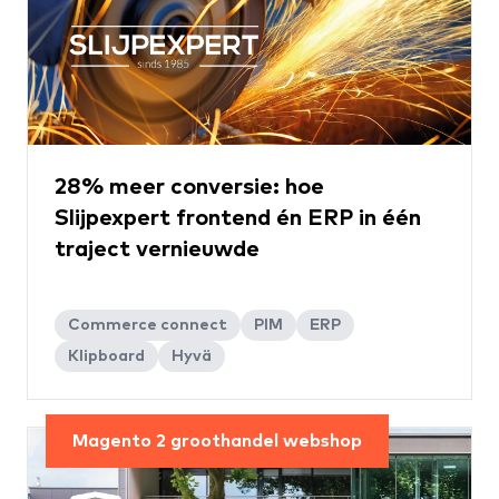
28% meer conversie: hoe
Slijpexpert frontend én ERP in één
traject vernieuwde
Commerce connect
PIM
ERP
Klipboard
Hyvä
Magento 2 groothandel webshop