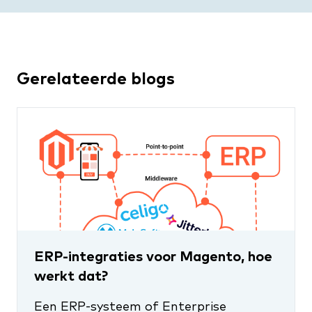
betreffende koppeling.
aantal datastromen, complexiteit,
middleware-keuze en het gewenste
beheer/monitoringniveau. Na een korte
inventarisatie kunnen we een heldere
Gerelateerde blogs
raming geven.
ERP-integraties voor Magento, hoe
werkt dat?
Een ERP-systeem of Enterprise