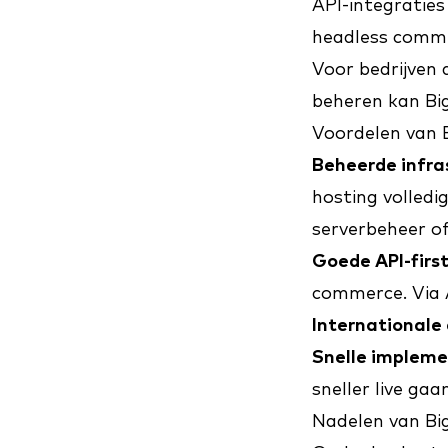
API-integraties
headless comm
Voor bedrijven 
beheren kan Bi
Voordelen van
Beheerde infra
hosting volledi
serverbeheer of
Goede API-first
commerce. Via 
International
Snelle impleme
sneller live ga
Nadelen van B