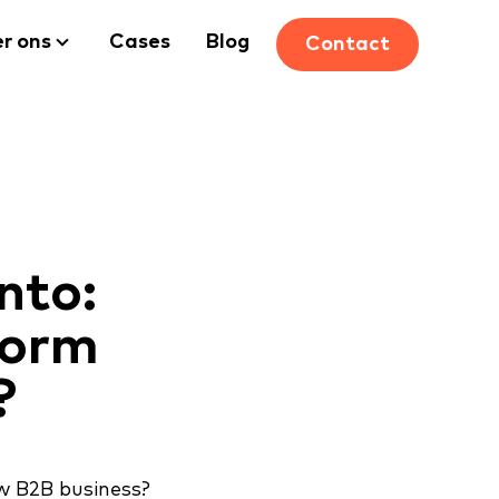
r ons
Cases
Blog
Contact
nto:
form
?
w B2B business?