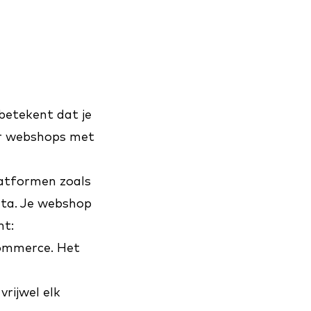
betekent dat je
or webshops met
latformen zoals
data. Je webshop
nt:
commerce. Het
rijwel elk