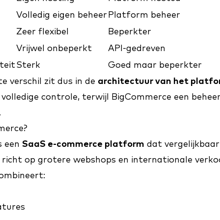
Volledig eigen beheer
Platform beheer
Zeer flexibel
Beperkter
Vrijwel onbeperkt
API-gedreven
teit
Sterk
Goed maar beperkter
e verschil zit dus in de
architectuur van het platf
volledige controle, terwijl BigCommerce een behee
.
merce?
s een
SaaS e-commerce platform
dat vergelijkbaar
richt op grotere webshops en internationale verko
ombineert:
atures