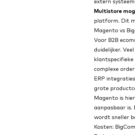
extern systeem.
Multistore mog
platform. Dit 
Magento vs Bi
Voor B2B ecomm
duidelijker. Ve
klantspecifieke 
complexe order
ERP integratie
grote productc
Magento is hier
aanpasbaar is
wordt sneller b
Kosten: BigCo