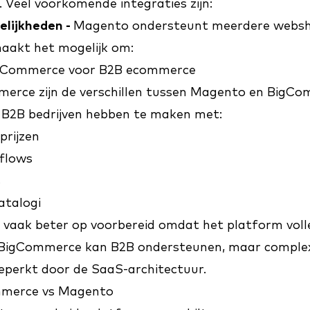
 Veel voorkomende integraties zijn:
elijkheden -
Magento ondersteunt meerdere websh
maakt het mogelijk om:
gCommerce voor B2B ecommerce
erce zijn de verschillen tussen Magento en BigC
el B2B bedrijven hebben te maken met:
prijzen
flows
s
atalogi
 vaak beter op voorbereid omdat het platform voll
. BigCommerce kan B2B ondersteunen, maar compl
eperkt door de SaaS-architectuur.
mmerce vs Magento