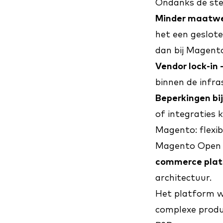
Ondanks de ste
Minder maatwe
het een geslot
dan bij Magent
Vendor lock-in 
binnen de infr
Beperkingen bi
of integraties 
Magento: flexibi
Magento Open S
commerce pla
architectuur.
Het platform w
complexe produ