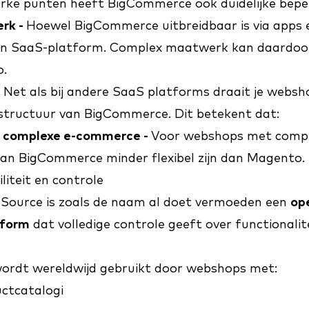
rke punten heeft BigCommerce ook duidelijke bepe
rk -
Hoewel BigCommerce uitbreidbaar is via apps en
en SaaS-platform. Complex maatwerk kan daardoor 
o.
-
Net als bij andere SaaS platforms draait je websho
astructuur van BigCommerce. Dit betekent dat:
j complexe e-commerce -
Voor webshops met comp
kan BigCommerce minder flexibel zijn dan Magento.
liteit en controle
ource is zoals de naam al doet vermoeden een
op
tform
dat volledige controle geeft over functionalit
ordt wereldwijd gebruikt door webshops met:
ctcatalogi