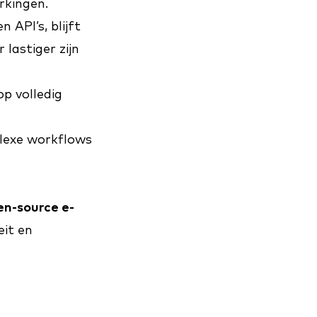
rkingen.
 API’s, blijft
lastiger zijn
p volledig
lexe workflows
en-source e-
eit en