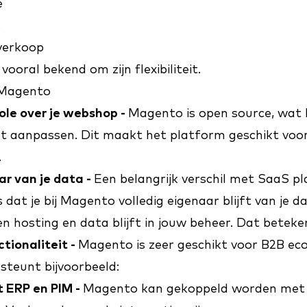
e
s
 verkoop
ooral bekend om zijn flexibiliteit.
 Magento
ole over je webshop -
Magento is open source, wat 
kunt aanpassen. Dit maakt het platform geschikt vo
.
aar van je data -
Een belangrijk verschil met SaaS p
dat je bij Magento volledig eigenaar blijft van je 
gen hosting en data blijft in jouw beheer. Dat beteke
tionaliteit -
Magento is zeer geschikt voor B2B e
steunt bijvoorbeeld:
t ERP en PIM -
Magento kan gekoppeld worden met v