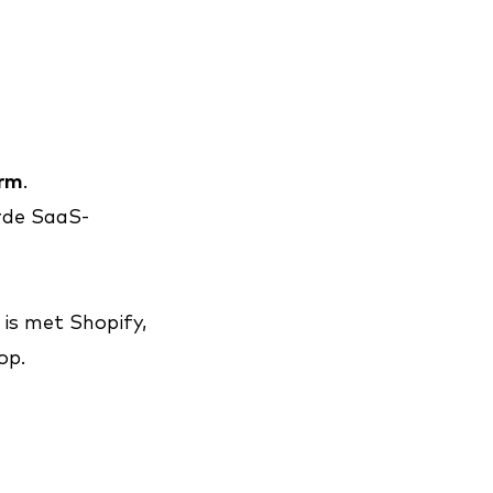
orm
.
rde SaaS-
 is met Shopify,
op.