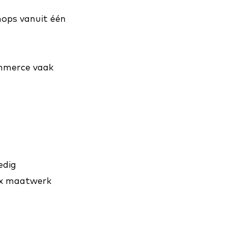
ops vanuit één
ommerce vaak
edig
ex maatwerk