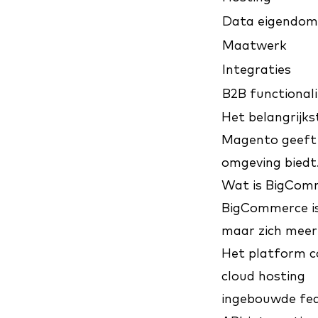
Data eigendom
Maatwerk
Integraties
B2B functionali
Het belangrijkst
Magento geeft 
omgeving biedt
Wat is BigCom
BigCommerce i
maar zich meer 
Het platform c
cloud hosting
ingebouwde fe