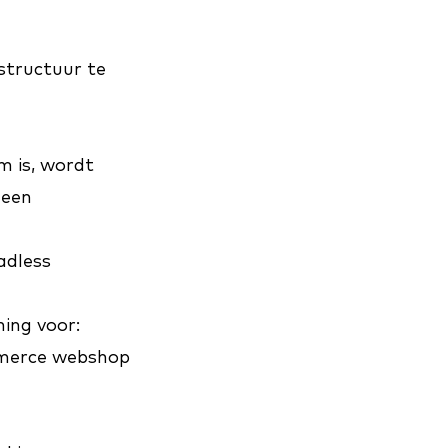
structuur te
 is, wordt
geen
adless
ing voor:
merce webshop