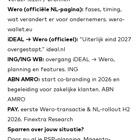
Wero (officiële NL-pagina):
fases, timing,
wat verandert er voor ondernemers.
wero-
wallet.eu
iDEAL → Wero (officieel):
“Uiterlijk eind 2027
overgestapt.”
ideal.nl
ING/ING WB:
overgang iDEAL → Wero,
planning en features.
ING
ABN AMRO:
start co-branding in 2026 en
begeleiding voor zakelijke klanten.
ABN
AMRO
PAY.
eerste Wero-transactie & NL-rollout H2
2026.
Finextra Research
Sparren over jouw situatie?
Door nu al je PSP-planning, Magento-