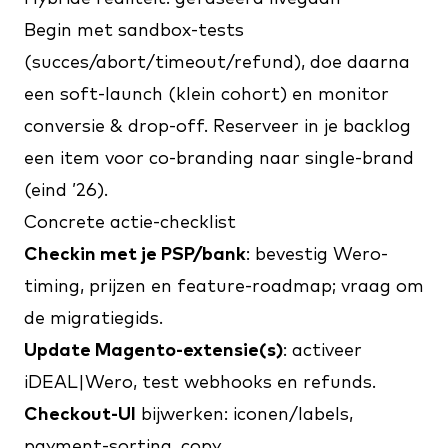
Begin met sandbox-tests
(succes/abort/timeout/refund), doe daarna
een soft-launch (klein cohort) en monitor
conversie & drop-off. Reserveer in je backlog
een item voor co-branding naar single-brand
(eind ’26).
Concrete actie-checklist
Checkin met je PSP/bank
: bevestig Wero-
timing, prijzen en feature-roadmap; vraag om
de migratiegids.
Update Magento-extensie(s)
: activeer
iDEAL|Wero, test webhooks en refunds.
Checkout-UI
bijwerken: iconen/labels,
payment-sorting, copy.