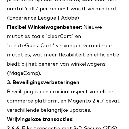
aantal ‘calls’ per request wordt verminderd​
(
Experience League | Adobe
)​​
Flexibel Winkelwagenbeheer
: Nieuwe
mutaties zoals 'clearCart' en
'createGuestCart' vervangen verouderde
mutaties, wat meer flexibiliteit en efficiëntie
biedt bij het beheren van winkelwagens​
(
MageComp
)​.
3. Beveiligingsverbeteringen
Beveiliging is een cruciaal aspect van elk e-
commerce platform, en Magento 2.4.7 bevat
verschillende belangrijke updates.
Wrijvingsloze transacties
:
2.4.6
: Elke transactie met 3-D Secure (3DS)