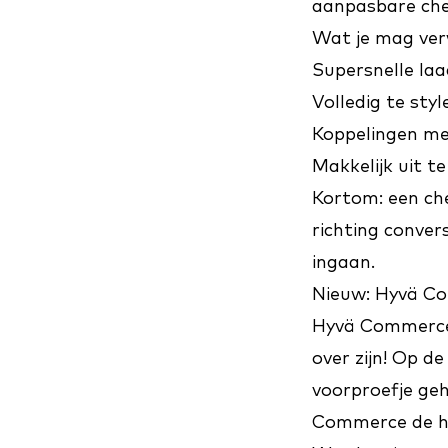
aanpasbare chec
Wat je mag ve
Supersnelle laa
Volledig te style
Koppelingen met
Makkelijk uit t
Kortom: een che
richting convers
ingaan.
Nieuw: Hyvä Co
Hyvä Commerc
over zijn! Op 
voorproefje ge
Commerce de he