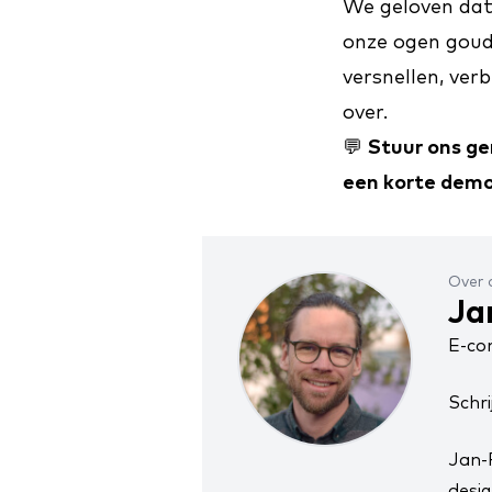
We geloven dat 
onze ogen goud
versnellen, ver
over.
💬
Stuur ons ge
een korte demo
Over 
Ja
E-co
Schri
Jan-
desig