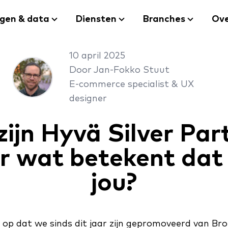
ngen & data
Diensten
Branches
Ove
10 april 2025
Door Jan-Fokko Stuut
E-commerce specialist & UX
designer
ijn Hyvä Silver Par
 wat betekent dat
jou?
s op dat we sinds dit jaar zijn gepromoveerd van B