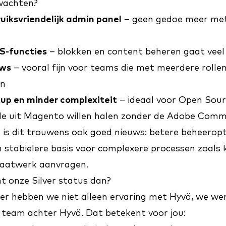
wachten?
uiksvriendelijk admin panel
– geen gedoe meer me
S-functies
– blokken en content beheren gaat veel 
ows
– vooral fijn voor teams die met meerdere rolle
en
up en minder complexiteit
– ideaal voor Open Sou
le uit Magento willen halen zonder de Adobe Comm
is dit trouwens ook goed nieuws: betere beheeropt
 stabielere basis voor complexere processen zoals 
 maatwerk aanvragen.
t onze Silver status dan?
tner hebben we niet alleen ervaring met Hyvä, we w
team achter Hyvä. Dat betekent voor jou: