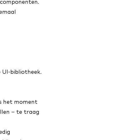
d-componenten.
lemaal
 UI-bibliotheek.
 is het moment
len – te traag
edig