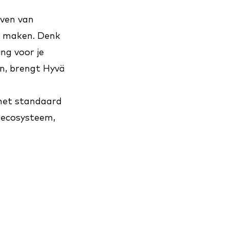
even van
e maken. Denk
ng voor je
n, brengt Hyvä
het standaard
 ecosysteem,