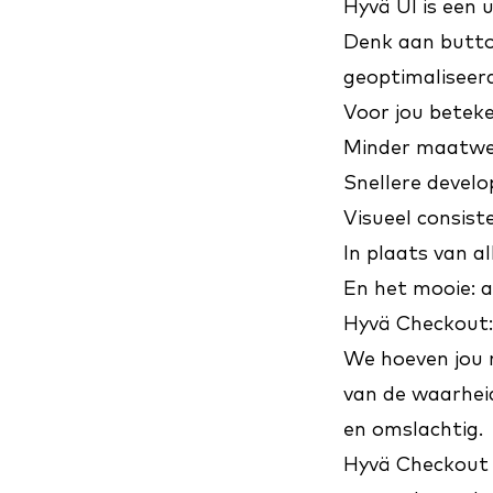
Hyvä UI
is een 
Denk aan button
geoptimaliseer
Voor jou beteke
Minder maatwer
Snellere develo
Visueel consist
In plaats van al
En het mooie: a
Hyvä Checkout:
We hoeven jou n
van de waarhei
en omslachtig.
Hyvä Checkout