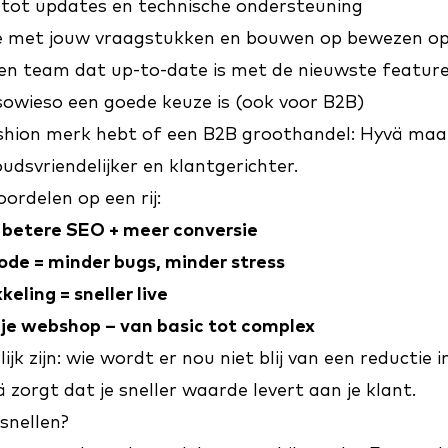
 tot updates en technische ondersteuning
 met jouw vraagstukken en bouwen op bewezen op
en team dat up-to-date is met de nieuwste featur
wieso een goede keuze is (ook voor B2B)
ashion merk hebt of een B2B groothandel: Hyvä maa
oudsvriendelijker en klantgerichter.
ordelen op een rij:
= betere SEO + meer conversie
ode = minder bugs, minder stress
eling = sneller live
je webshop – van basic tot complex
ijk zijn: wie wordt er nou niet blij van een reductie i
 zorgt dat je sneller waarde levert aan je klant.
snellen?