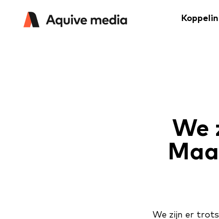
Koppeli
We z
Maar
We zijn er trot