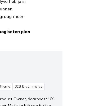
yvä heb je in
kunnen
r graag meer
 nog beter:
plan
 Theme
B2B E-commerce
Product Owner
, daarnaast UX
ing. Met een blik van buiten