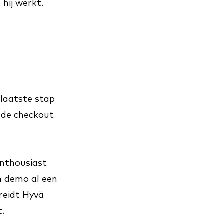
 hij werkt.
 laatste stap
 de checkout
enthousiast
n demo al een
reidt Hyvä
.