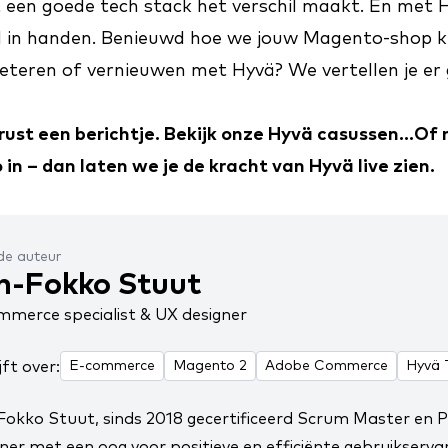
een goede tech stack het verschil maakt. En met H
 in handen. Benieuwd hoe we jouw Magento-shop 
beteren of vernieuwen met Hyvä? We vertellen je e
rust een
berichtje
. Bekijk onze
Hyvä casussen
...Of
 in
– dan laten we je de kracht van Hyvä live zien.
de auteur
n-Fokko Stuut
mmerce specialist & UX designer
jft over:
E-commerce
Magento 2
Adobe Commerce
Hyvä
Fokko Stuut, sinds 2018
gecertificeerd Scrum Master en 
ner met een oog voor positieve en efficiënte gebruikservar