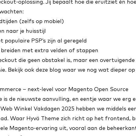
kout-oplossing. Jij bepaalt hoe die eruitziet én hoe
rwachten:
dtijden (zelfs op mobiel)
n naar je huisstijl
 populaire PSP’s zijn al geregeld
e breiden met extra velden of stappen
ckout die geen obstakel is, maar een overtuigende
ie. Bekijk ook
deze blog
waar we nog wat dieper op
mmerce – next-level voor Magento Open Source
e
is de nieuwste aanvulling, en eentje waar we erg 
de Web Winkel Vakdagen 2025 hebben we middels ee
had. Waar Hyvä Theme zich richt op het frontend, b
le Magento-ervaring uit, vooral aan de beheerkant