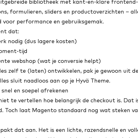
uitgebreide bibliotheek met kant-en-klare fronten
s, formulieren, sliders en productoverzichten – al
d voor performance en gebruiksgemak.
nt dat:
k nodig (dus lagere kosten)
pment-tijd
ente webshop (wat je conversie helpt)
les zelf te (laten) ontwikkelen, pak je gewoon uit de
lles sluit naadloos aan op je Hyvä Theme.
 snel en soepel afrekenen
iet te vertellen hoe belangrijk de checkout is. Dat
d. Toch laat Magento standaard nog wat steken val
pakt dat aan. Het is een lichte, razendsnelle en voll