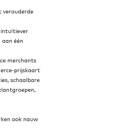
t verouderde
intuïtiever
n aan één
rce merchants
erce-prijskaart
ies, schaalbare
klantgroepen,
erken ook nauw