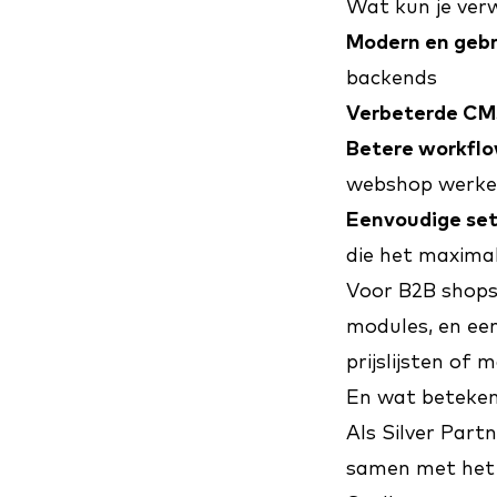
Wat kun je ver
Modern en gebr
backends
Verbeterde CM
Betere workfl
webshop werk
Eenvoudige set
die het maxima
Voor B2B shops 
modules, en een
prijslijsten of
En wat beteken
Als Silver Par
samen met het 