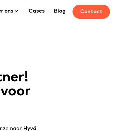
r ons
Cases
Blog
Contact
tner!
 voor
ronze naar
Hyvä