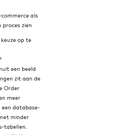
e-commerce als
h proces zien
 keuze op te
?
uit een beeld
ingen zit aan de
e Order
 en meer
 een database-
 met minder
-tabellen.