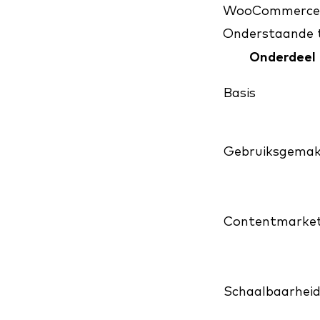
WooCommerce v
Onderstaande ta
Onderdeel
Basis
Gebruiksgema
Contentmarket
Schaalbaarhei