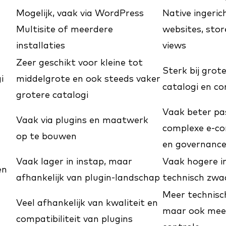
Mogelijk, vaak via WordPress
Native ingeric
Multisite of meerdere
websites, stor
installaties
views
Zeer geschikt voor kleine tot
Sterk bij grot
i
middelgrote en ook steeds vaker
catalogi en co
grotere catalogi
Vaak beter pas
Vaak via plugins en maatwerk
complexe e-co
op te bouwen
en governanc
Vaak lager in instap, maar
Vaak hogere i
en
afhankelijk van plugin-landschap
technisch zwa
Meer technisch
Veel afhankelijk van kwaliteit en
maar ook meer
compatibiliteit van plugins