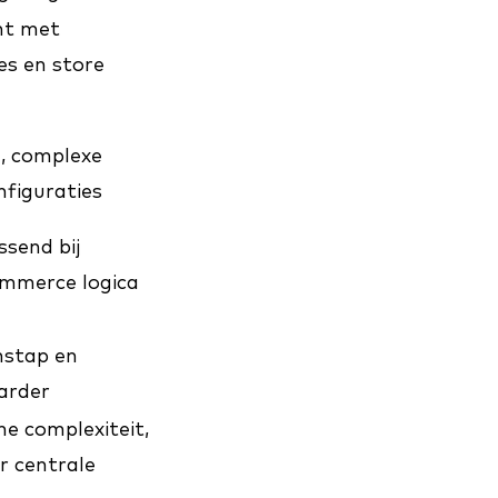
ht met
es en store
e, complexe
nfiguraties
send bij
mmerce logica
e
nstap en
arder
e complexiteit,
 centrale