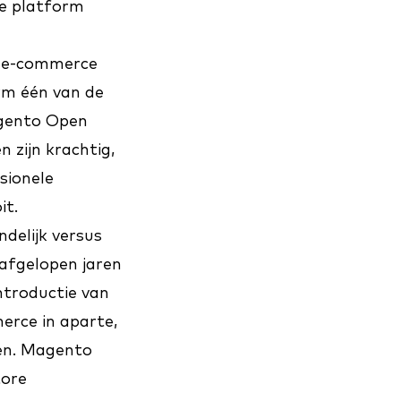
e platform
e e-commerce
orm één van de
agento Open
 zijn krachtig,
sionele
it.
delijk versus
afgelopen jaren
ntroductie van
rce in aparte,
en. Magento
tore