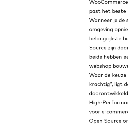
WooCommerce v
past het beste b
Wanneer je de 
omgeving opnieu
belangrijkste 
Source zijn daa
beide hebben e
webshop bouwen.
Waar de keuze v
krachtig”, lig
doorontwikkeld
High-Performan
voor e-commerc
Open Source on