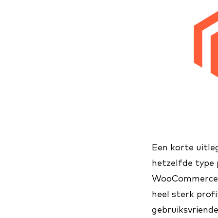
Een korte uitl
hetzelfde type
WooCommerce is
heel sterk prof
gebruiksvriende