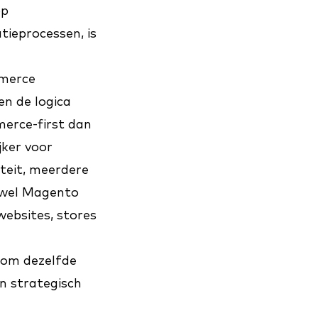
op
tieprocessen, is
mmerce
en de logica
merce-first dan
jker voor
teit, meerdere
Zowel Magento
ebsites, stores
arom dezelfde
n strategisch