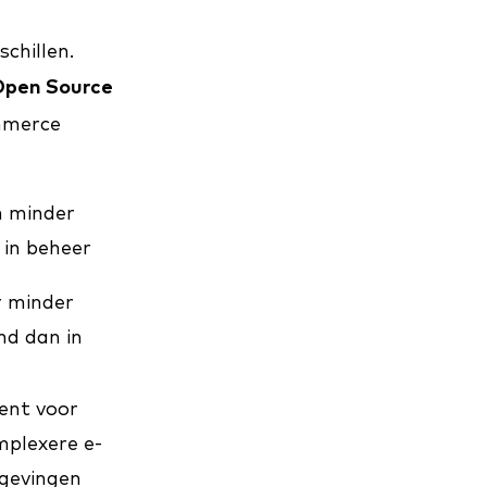
chillen.
pen Source
mmerce
n minder
 in beheer
r minder
nd dan in
ent voor
mplexere e-
gevingen