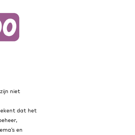
ijn niet
ekent dat het
beheer,
hema’s en