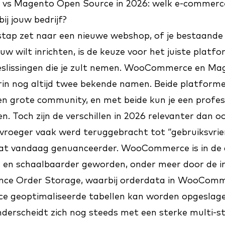
s Magento Open Source in 2026: welk e-commerc
ij jouw bedrijf?
stap zet naar een nieuwe webshop, of je bestaand
w wilt inrichten, is de keuze voor het juiste platf
beslissingen die je zult nemen. WooCommerce en M
rin nog altijd twee bekende namen. Beide platformen
en grote community, en met beide kun je een profes
 Toch zijn de verschillen in 2026 relevanter dan oo
roeger vaak werd teruggebracht tot “gebruiksvrien
t dat vandaag genuanceerder. WooCommerce is in de 
 en schaalbaarder geworden, onder meer door de i
ce Order Storage, waarbij orderdata in WooComme
e geoptimaliseerde tabellen kan worden opgeslag
derscheidt zich nog steeds met een sterke multi-s