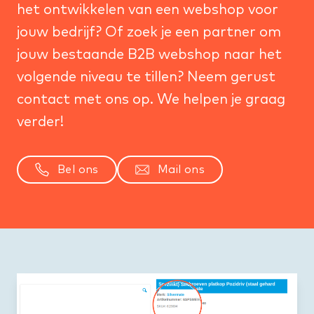
het ontwikkelen van een webshop voor
jouw bedrijf? Of zoek je een partner om
jouw bestaande B2B webshop naar het
volgende niveau te tillen? Neem gerust
contact met ons op. We helpen je graag
verder!
Bel ons
Mail ons