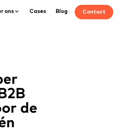
r ons
Cases
Blog
Contact
ber
 B2B
or de
(én