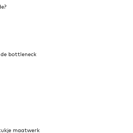
de?
 de bottleneck
 stukje maatwerk