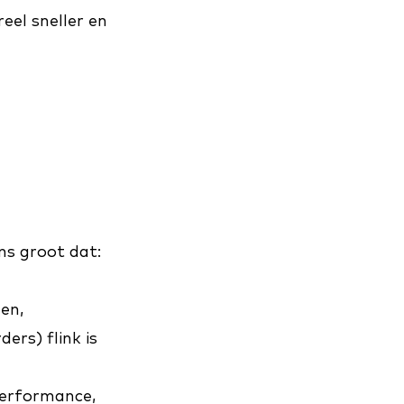
eel sneller en
ans groot dat:
den,
ders) flink is
performance,