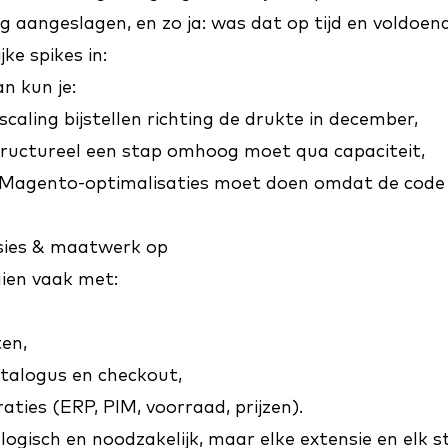
ng aangeslagen, en zo ja: was dat op tijd en voldoen
jke spikes in:
n kun je:
scaling bijstellen richting de drukte in december,
tructureel een stap omhoog moet qua capaciteit,
ht Magento-optimalisaties moet doen omdat de code
nsies & maatwerk op
ien vaak met:
ten,
talogus en checkout,
aties (ERP, PIM, voorraad, prijzen).
 logisch en noodzakelijk, maar elke extensie en elk