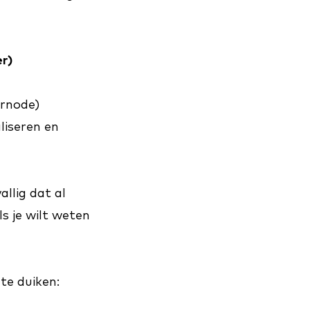
er)
ernode)
liseren en
llig dat al
ls je wilt weten
te duiken: