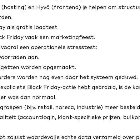
(hosting) en
Hyvä
(frontend) je helpen om structur
rden.
day als gratis loadtest
ck Friday vaak een marketingfeest.
 vooral een operationele stresstest:
voorraden aan.
dgetten worden opgemaakt.
orders worden nog even door het systeem geduwd.
expliciete Black Friday-actie hebt gedraaid, is de k
ger was dan normaal,
groepen (bijv. retail, horeca, industrie) meer bestel
liteit (accountlogin, klant-specifieke prijzen, bulkor
ebt zojuist waardevolle echte data verzameld over 