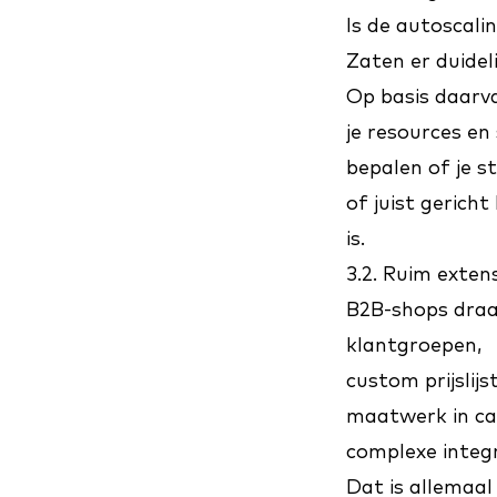
Is de autoscali
Zaten er duideli
Op basis daarva
je resources en 
bepalen of je s
of juist geric
is.
3.2. Ruim exte
B2B-shops draa
klantgroepen,
custom prijslijs
maatwerk in ca
complexe integr
Dat is allemaal