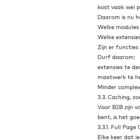
kost vaak wel 
Daarom is nu hé
Welke modules z
Welke extensie
Zijn er functie
Durf daarom:
extensies te de
maatwerk te her
Minder complexit
3.3. Caching, z
Voor B2B zijn v
bent, is het go
3.3.1. Full Page
Elke keer dat 