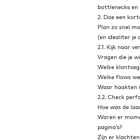
bottlenecks en 
2. Doe een kort
Plan zo snel mo
(en idealiter je
2.1. Kijk naar v
Vragen die je w
Welke klantseg
Welke flows we
Waar haakten 
2.2. Check per
Hoe was de laad
Waren er momen
pagina’s?
Zijn er klachte