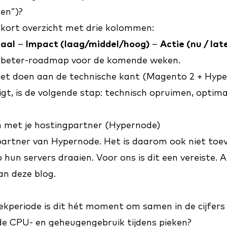
gen”)?
n kort overzicht met drie kolommen:
naal
–
Impact (laag/middel/hoog)
–
Actie (nu / lat
erbeter-roadmap voor de komende weken.
oet doen aan de technische kant (Magento 2 + Hyp
ligt, is de volgende stap: technisch opruimen, optima
n met je hostingpartner (Hypernode)
 partner van Hypernode. Het is daarom ook niet toeva
hun servers draaien. Voor ons is dit een vereiste. A
dan
deze blog
.
ekperiode is dit hét moment om samen in de cijfers 
e CPU- en geheugengebruik tijdens pieken?