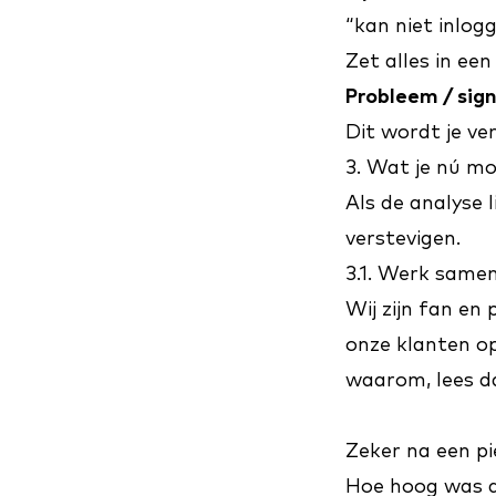
“kan niet inlog
Zet alles in ee
Probleem / sig
Dit wordt je v
3. Wat je nú m
Als de analyse 
verstevigen.
3.1. Werk same
Wij zijn fan en
onze klanten op 
waarom, lees 
Zeker na een pi
Hoe hoog was d