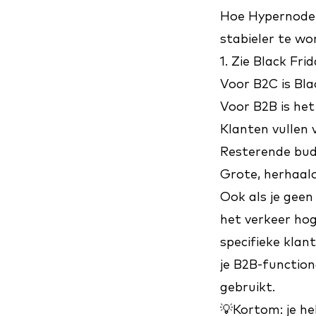
Hoe
Hypernode
stabieler te wo
1. Zie Black Fri
Voor B2C is Bla
Voor B2B is het
Klanten vullen 
Resterende bu
Grote, herhaal
Ook als je geen 
het verkeer ho
specifieke klant
je B2B-functiona
gebruikt.
💡Kortom: je h