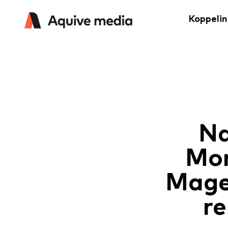
Koppeli
Na
Mon
Mage
re