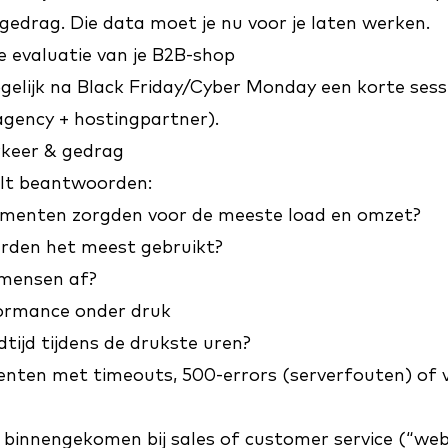
gedrag. Die data moet je nu voor je laten werken.
e evaluatie van je B2B-shop
gelijk na Black Friday/Cyber Monday een korte sess
 agency + hostingpartner).
erkeer & gedrag
ilt beantwoorden:
menten zorgden voor de meeste load en omzet?
rden het meest gebruikt?
mensen af?
formance onder druk
tijd tijdens de drukste uren?
ten met timeouts, 500-errors (serverfouten) of 
n binnengekomen bij sales of customer service (“webs