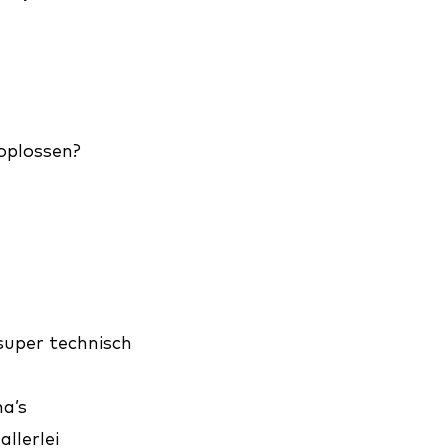
 oplossen?
 super technisch
na’s
llerlei