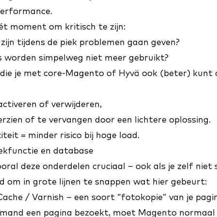
performance.
t moment om kritisch te zijn:
ijn tijdens de piek problemen gaan geven?
s worden simpelweg niet meer gebruikt?
s die je met core-Magento of Hyvä ook (beter) kunt
activeren of verwijderen,
zien of te vervangen door een lichtere oplossing.
eit = minder risico bij hoge load.
oekfunctie en database
ooral deze onderdelen cruciaal – ook als je zelf niet
ed om in grote lijnen te snappen wat hier gebeurt:
 Cache / Varnish – een soort “fotokopie” van je pagi
iemand een pagina bezoekt, moet Magento normaal a