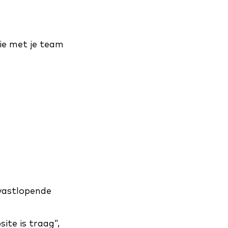
ie met je team
vastlopende
ite is traag”,