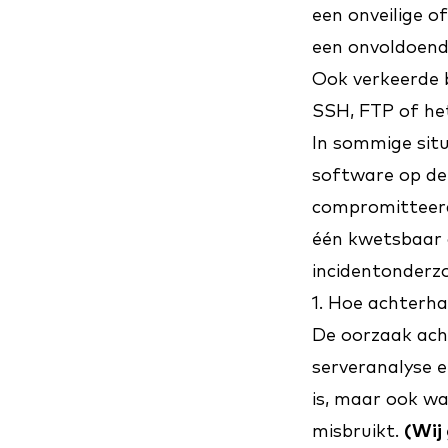
een onveilige o
een onvoldoende
Ook verkeerde 
SSH, FTP of het
In sommige situ
software op dez
compromitteerd
één kwetsbaar 
incidentonderzo
1. Hoe achterh
De oorzaak ach
serveranalyse e
is, maar ook wa
misbruikt.
(Wij