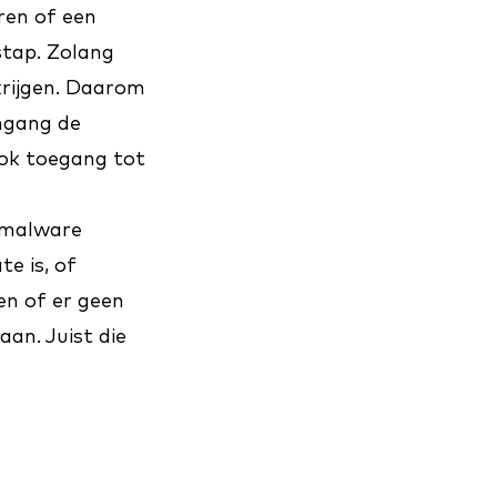
ren of een
stap. Zolang
krijgen. Daarom
ingang de
ook toegang tot
 malware
e is, of
 en of er geen
an. Juist die