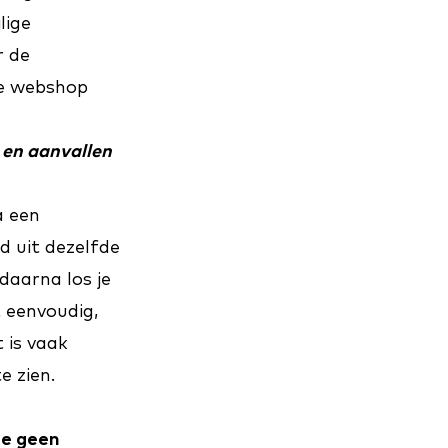
lige
r de
de webshop
 en aanvallen
a een
d uit dezelfde
daarna los je
t eenvoudig,
 is vaak
 zien.
je geen