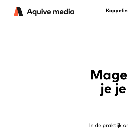
Koppeli
Magen
je j
In de praktijk 