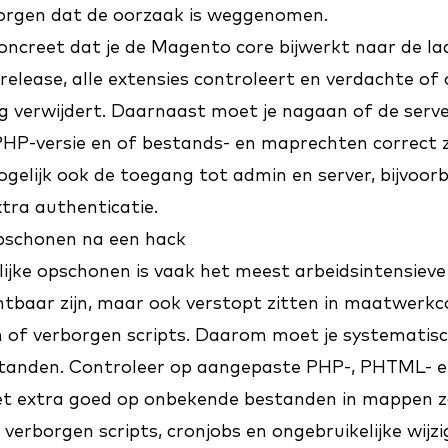
zorgen dat de oorzaak is weggenomen.
ncreet dat je de Magento core bijwerkt naar de laa
 release, alle extensies controleert en verdachte of
g verwijdert. Daarnaast moet je nagaan of de serve
P-versie en of bestands- en maprechten correct zi
elijk ook de toegang tot admin en server, bijvoorbe
xtra authenticatie.
pschonen na een hack
jke opschonen is vaak het meest arbeidsintensieve
chtbaar zijn, maar ook verstopt zitten in maatwerkc
 of verborgen scripts. Daarom moet je systematis
estanden. Controleer op aangepaste PHP-, PHTML- e
et extra goed op onbekende bestanden in mappen zo
verborgen scripts, cronjobs en ongebruikelijke wijzi