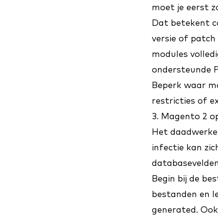
moet je eerst 
Dat betekent co
versie of patch
modules volledi
ondersteunde PH
Beperk waar mog
restricties of e
3. Magento 2 o
Het daadwerkeli
infectie kan zi
databasevelden
Begin bij de b
bestanden en l
generated. Ook 