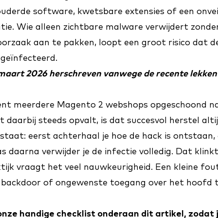
ouderde software, kwetsbare extensies of een onvei
tie. Wie alleen zichtbare malware verwijdert zonde
oorzaak aan te pakken, loopt een groot risico dat 
geïnfecteerd.
in maart 2026 herschreven vanwege de recente lekken
cent meerdere Magento 2 webshops opgeschoond n
daarbij steeds opvalt, is dat succesvol herstel altij
staat: eerst achterhaal je hoe de hack is ontstaan, 
s daarna verwijder je de infectie volledig. Dat klink
tijk vraagt het veel nauwkeurigheid. Een kleine fout
backdoor of ongewenste toegang over het hoofd te
onze handige checklist onderaan dit artikel, zodat 