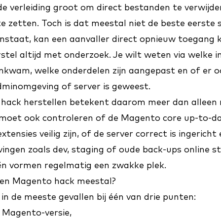
de verleiding groot om direct bestanden te verwijde
e zetten. Toch is dat meestal niet de beste eerste 
nstaat, kan een aanvaller direct opnieuw toegang 
stel altijd met onderzoek. Je wilt weten via welke 
enkwam, welke onderdelen zijn aangepast en of er 
dminomgeving of server is geweest.
hack herstellen betekent daarom meer dan alleen
 moet ook controleren of de Magento core up-to-dat
xtensies veilig zijn, of de server correct is ingericht
ngen zoals dev, staging of oude back-ups online sta
ën vormen regelmatig een zwakke plek.
een Magento hack meestal?
 in de meeste gevallen bij één van drie punten:
 Magento-versie,