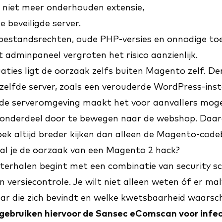
f niet meer onderhouden extensie,
 beveiligde server.
bestandsrechten, oude PHP-versies en onnodige to
 adminpaneel vergroten het risico aanzienlijk.
aties ligt de oorzaak zelfs buiten Magento zelf. D
elfde server, zoals een verouderde WordPress-insta
e serveromgeving maakt het voor aanvallers mogel
onderdeel door te bewegen naar de webshop. Daaro
ek altijd breder kijken dan alleen de Magento-code
aal je de oorzaak van een Magento 2 hack?
terhalen begint met een combinatie van security sc
n versiecontrole. Je wilt niet alleen weten óf er m
ar die zich bevindt en welke kwetsbaarheid waarschij
 gebruiken hiervoor de
Sansec eComscan
voor infec