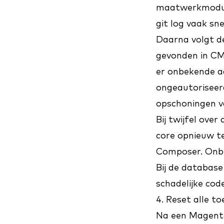
maatwerkmodule
git log vaak sn
Daarna volgt d
gevonden in CM
er onbekende a
ongeautoriseerd
opschoningen v
Bij twijfel ove
core opnieuw te
Composer. Onbe
Bij de database
schadelijke cod
4. Reset alle 
Na een Magento