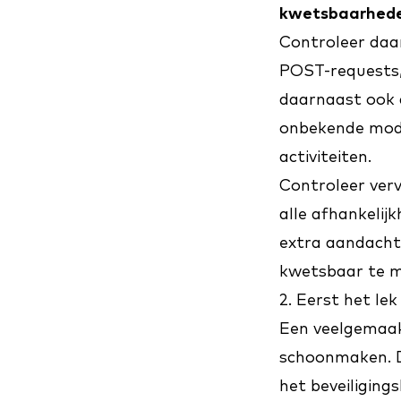
kwetsbaarhede
Controleer daa
POST-requests, 
daarnaast ook 
onbekende modul
activiteiten.
Controleer verv
alle afhankelij
extra aandacht
kwetsbaar te 
2. Eerst het le
Een veelgemaak
schoonmaken. Da
het beveiliging