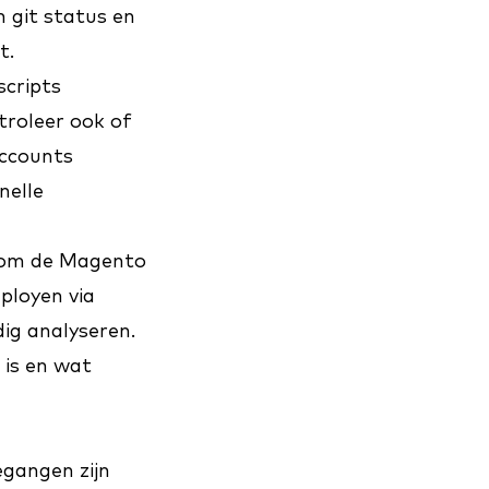
 git status en
t.
scripts
troleer ook of
ccounts
nelle
ig om de Magento
ployen via
ig analyseren.
 is en wat
gangen zijn