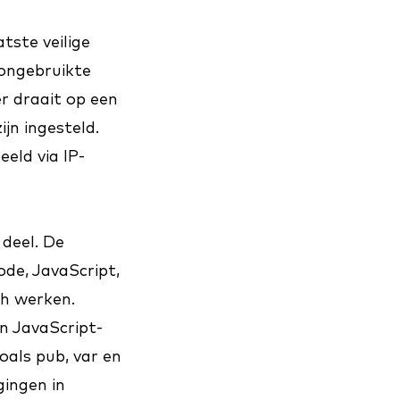
tste veilige
 ongebruikte
r draait op een
jn ingesteld.
eld via IP-
 deel. De
ode, JavaScript,
ch werken.
n JavaScript-
als pub, var en
gingen in