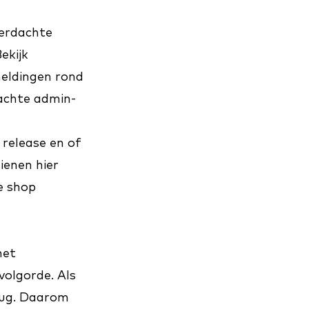
verdachte
ekijk
eldingen rond
dachte admin-
 release en of
ienen hier
e shop
met
volgorde. Als
erug. Daarom