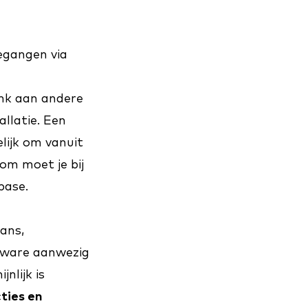
egangen via
enk aan andere
llatie. Een
ijk om vanuit
m moet je bij
base.
ans,
alware aanwezig
nlijk is
ties en