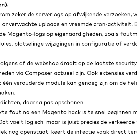
n).
rom zeker de serverlogs op afwijkende verzoeken, 
onverwachte uploads en vreemde cron-activiteit. B
de Magento-logs op eigenaardigheden, zoals foutm
es, plotselinge wijzigingen in configuratie of ver
olgens of de webshop draait op de laatste security
kheden via Composer actueel zijn. Ook extensies verd
: één verouderde module kan genoeg zijn om de hel
maken.
k dichten, daarna pas opschonen
te fout na een Magento hack is te snel beginnen 
t voelt logisch, maar is juist precies de verkeerde 
slek nog openstaat, keert de infectie vaak direct t