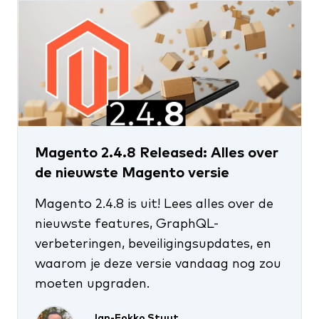
geeft die controle native, zonder
afhankelijkheid van app-stores of
maandelijkse iPaaS-kosten.
Magento 2.4.8 Released: Alles over
de nieuwste Magento versie
Magento 2.4.8 is uit! Lees alles over de
nieuwste features, GraphQL-
verbeteringen, beveiligingsupdates, en
waarom je deze versie vandaag nog zou
moeten upgraden.
Jan-Fokko Stuut