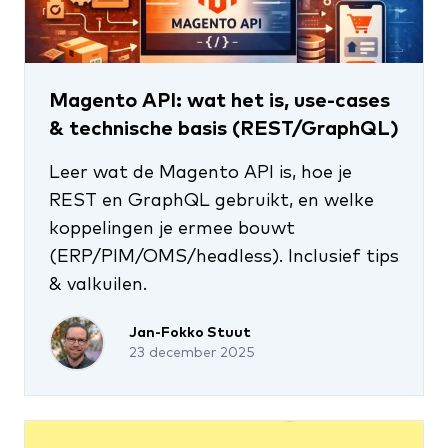
Als ervaren Magento developers kijken
we niet alleen naar de technische
haalbaarheid, maar vooral naar de
Magento API: wat het is, use-cases
toegevoegde waarde voor jouw proces.
& technische basis (REST/GraphQL)
Uiteindelijk gaat het erom wat een
Leer wat de Magento API is, hoe je
koppeling je oplevert. We zullen hier dus
REST en GraphQL gebruikt, en welke
gezamenlijk kritisch naar kijken en de
koppelingen je ermee bouwt
processen in kaart brengen, voordat we
(ERP/PIM/OMS/headless). Inclusief tips
aan de slag gaan.
& valkuilen.
Jan-Fokko Stuut
23 december 2025