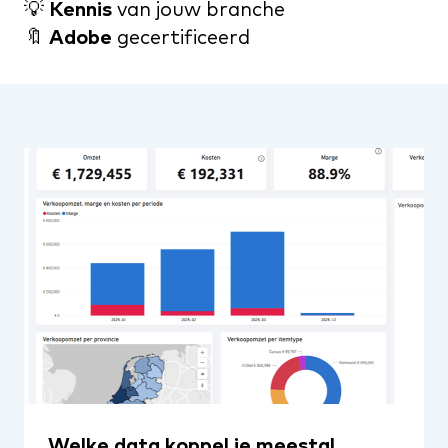
💡
Kennis
van jouw branche
🔖
Adobe
gecertificeerd
Welke data koppel je meestal