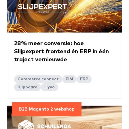
28% meer conversie: hoe
Slijpexpert frontend én ERP in één
traject vernieuwde
Commerce connect
PIM
ERP
Klipboard
Hyvä
B2B Magento 2 webshop