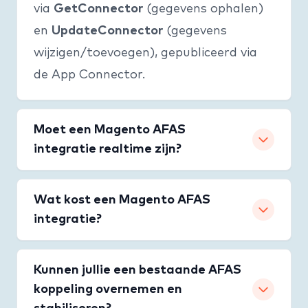
via
GetConnector
(gegevens ophalen)
en
UpdateConnector
(gegevens
wijzigen/toevoegen), gepubliceerd via
de App Connector.
Moet een Magento AFAS
integratie realtime zijn?
Niet altijd. Voor voorraad kan
Wat kost een Magento AFAS
frequente synchronisatie nuttig zijn;
integratie?
voor artikeldata is batch vaak prima.
We adviseren per datastroom wat
Dat hangt af van (1) standaard
Kunnen jullie een bestaande AFAS
technisch én procesmatig het beste is.
koppeling vs maatwerk, (2)
koppeling overnemen en
datastromen