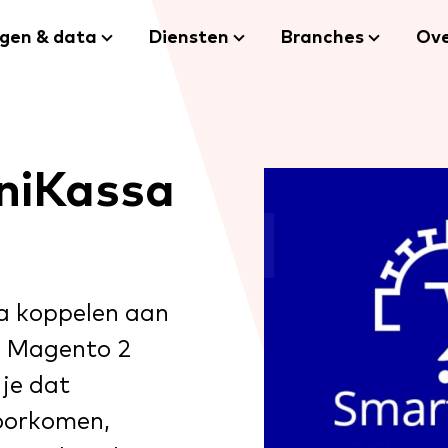
ngen & data
Diensten
Branches
Ove
iKassa
a koppelen aan
e Magento 2
je dat
oorkomen,