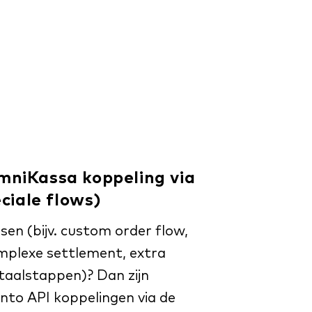
niKassa koppeling via
ciale flows)
isen (bijv. custom order flow,
mplexe settlement, extra
taalstappen)? Dan zijn
to API koppelingen
via de