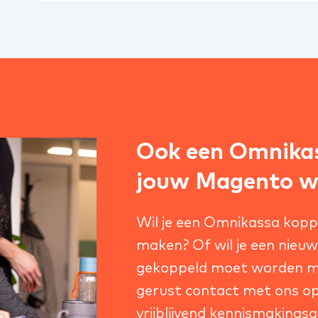
Ook een Omnikas
jouw Magento we
Wil je een Omnikassa kop
maken? Of wil je een nieu
gekoppeld moet worden m
gerust contact met ons op
vrijblijvend kennismakingsg