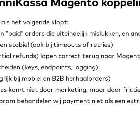
mniKassa Magento koppelin
 als het volgende klopt:
n “paid” orders die uiteindelijk mislukken, en a
n stabiel (ook bij timeouts of retries)
rtial refunds) lopen correct terug naar Magen
cheiden (keys, endpoints, logging)
rijk bij mobiel en B2B herhaalorders)
ies komt niet door marketing, maar door fricti
arom behandelen wij payment niet als een extra