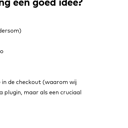
g een goed idee?
ndersom)
to
e in de checkout (waarom wij
 plugin, maar als een cruciaal