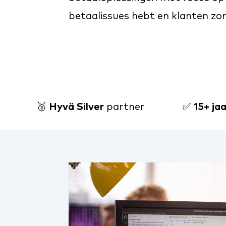
betaalissues hebt en klanten zon
🥈
Hyvä Silver
partner
✅
15+ ja