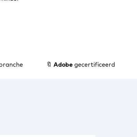
branche
🔖
Adobe
gecertificeerd