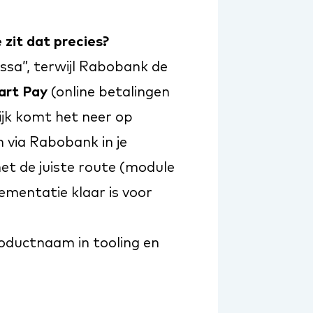
zit dat precies?
sa”, terwijl Rabobank de
art Pay
(online betalingen
ijk komt het neer op
n via Rabobank in je
met de juiste route (module
ementatie klaar is voor
roductnaam in tooling en