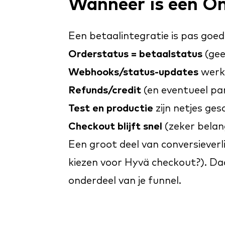
Wanneer is een O
Een betaalintegratie is pas goed
Orderstatus = betaalstatus
(gee
Webhooks/status-updates
werke
Refunds/credit
(en eventueel pa
Test en productie
zijn netjes ges
Checkout blijft snel
(zeker belang
Een groot deel van conversieverl
kiezen voor
Hyvä checkout
?). Da
onderdeel van je funnel.