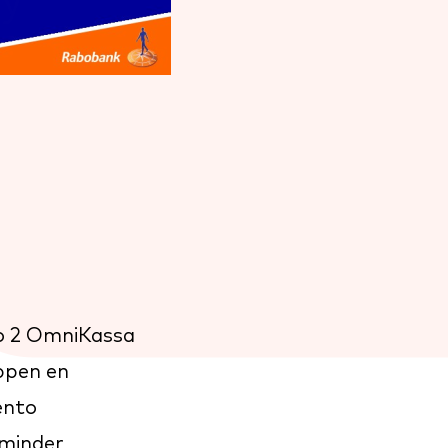
)
o 2 OmniKassa
ppen en
nto
 minder