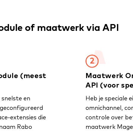
module of maatwerk via API
2
dule (meest
Maatwerk Om
API (voor spe
 snelste en
Heb je speciale e
 geconfigureerd
omnichannel, co
ce-extensies die
controle over be
 naam Rabo
maatwerk
Magen