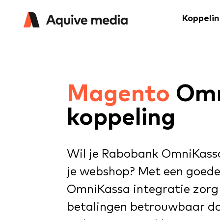
Koppeli
Magento
Omn
koppeling
Wil je Rabobank OmniKass
je webshop? Met een goed
OmniKassa integratie zorg 
betalingen betrouwbaar d